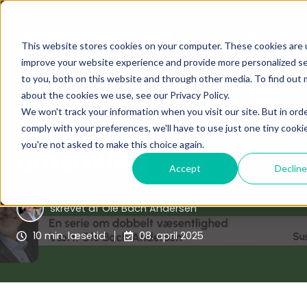
Bæredygtig forretningsudvikling
This website stores cookies on your computer. These cookies are 
Dobbelt Væsentlighed
improve your website experience and provide more personalized se
to you, both on this website and through other media. To find out
ISO og CSRD driver
about the cookies we use, see our Privacy Policy.
We won't track your information when you visit our site. But in ord
en effektiv
comply with your preferences, we'll have to use just one tiny cooki
you're not asked to make this choice again.
omstilling
Accept
Decline
skrevet af
Ole Bach Andersen
10 min. læsetid
08. april 2025