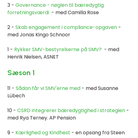
3 -
Governance - nøglen til bæredygtig
forretningsværdi
- med Camilla Rose
2 -
Skab engagement i compliance-opgaven
-
med Jonas Kingo Schnoor
1 -
Rykker SMV-bestyrelserne på SMV?
- med
Henrik Nielsen, ASNET
Sæson 1
11 -
Sådan får vi SMV'erne med
- med Susanne
Lübech
10 -
CSRD integrerer bæredygtighed i strategien
-
med Rya Terney. AP Pension
9 -
Kærlighed og Kindhest
- en opsang fra Steen