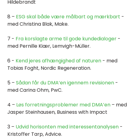
Hildebrandt
8 –
ESG skal både være målbart og mærkbart
-
med Christina Blak, Make.
7 -
Fra korslagte arme til gode kundedialoger
-
med Pernille Kiær, Lemvigh-Müller.
6 -
Kend jeres afhængighed af naturen
- med
Tobias
Foght, Nordic Regeneration.
5 –
Sådan får du DMA’en igennem revisionen
-
med Carina Ohm, PwC.
4 –
Løs forretningsproblemer med DMA’en
– med
Jasper Steinhausen, Business with Impact
3 –
Udvid horisonten med interessentanalysen
-
Kristoffer Tarp, Advice.