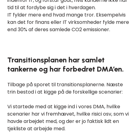
indenfor IT, og forstår godt, hvis kunderne ikke har
tid til at fordybe sig i det i hverdagen.
IT fylder mere end hvad mange tror. Eksempelvis
kan det for finans eller IT virksomheder fylde mere
end 30% af deres samlede CO2 emissioner.
Transitionsplanen har samlet
tankerne og har forbedret DMA’en.
Tilbage på sporet til transitionsplanerne. Næste
trin bestod i at kigge på de forskellige scenarier:
Vi startede med at kigge ind i vores DMA, hvilke
scenarier har vi fremhævet, hvilke risici osv, som vi
havde arbejdet med, og der er jo faktisk lidt en
tjekliste at arbejde med.