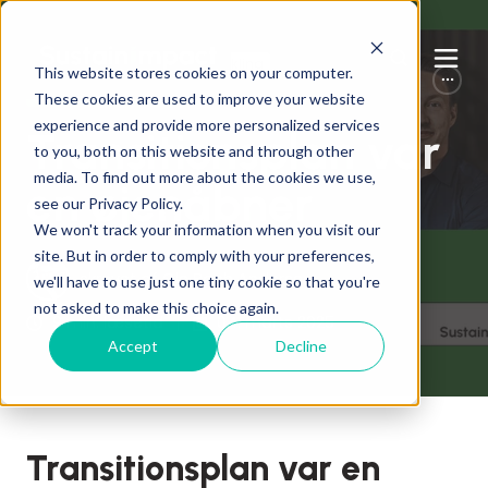
Bæredygtig forretningsudvikling
This website stores cookies on your computer.
Dobbelt Væsentlighed
These cookies are used to improve your website
experience and provide more personalized services
Transitionsplan var
to you, both on this website and through other
media. To find out more about the cookies we use,
en øjenåbner
see our Privacy Policy.
We won't track your information when you visit our
site. But in order to comply with your preferences,
skrevet af
Ole Bach Andersen
we'll have to use just one tiny cookie so that you're
not asked to make this choice again.
9 min. læsetid
04. marts 2025
Accept
Decline
Transitionsplan var en