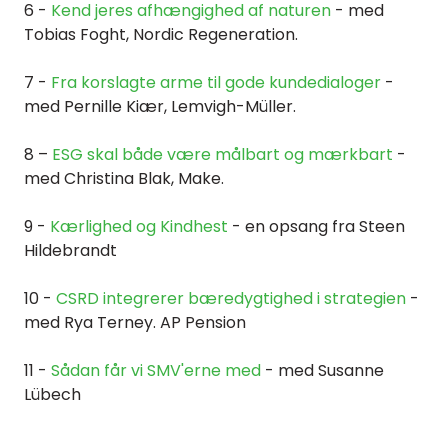
6 -
Kend jeres afhængighed af naturen
- med
Tobias
Foght, Nordic Regeneration.
7 -
Fra korslagte arme til gode kundedialoger
-
med Pernille Kiær, Lemvigh-Müller.
8 –
ESG skal både være målbart og mærkbart
-
med Christina Blak, Make.
9 -
Kærlighed og Kindhest
- en opsang fra Steen
Hildebrandt
10 -
CSRD integrerer bæredygtighed i strategien
-
med Rya Terney. AP Pension
11 -
Sådan får vi SMV'erne med
- med Susanne
Lübech