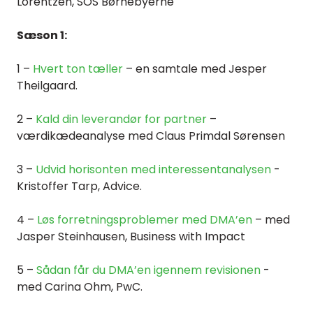
Lorentzen, SOS Børnebyerne
Sæson 1:
1 –
Hvert ton tæller
– en samtale med Jesper
Theilgaard.
2 –
Kald din leverandør for partner
–
værdikædeanalyse med Claus Primdal Sørensen
3 –
Udvid horisonten med interessentanalysen
-
Kristoffer Tarp, Advice.
4 –
Løs forretningsproblemer med DMA’en
– med
Jasper Steinhausen, Business with Impact
5 –
Sådan får du DMA’en igennem revisionen
-
med Carina Ohm, PwC.