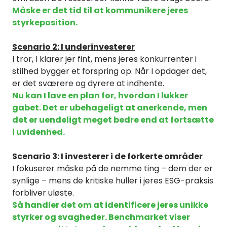
Måske er det tid til at kommunikere jeres
styrkeposition.
Scenario 2: I underinvesterer
I tror, I klarer jer fint, mens jeres konkurrenter i
stilhed bygger et forspring op. Når I opdager det,
er det sværere og dyrere at indhente.
Nu kan I lave en plan for, hvordan I lukker
gabet. Det er ubehageligt at anerkende, men
det er uendeligt meget bedre end at fortsætte
i uvidenhed.
Scenario 3: I investerer i de forkerte områder
I fokuserer måske på de nemme ting – dem der er
synlige – mens de kritiske huller i jeres ESG-praksis
forbliver uløste.
Så handler det om at identificere jeres unikke
styrker og svagheder. Benchmarket viser