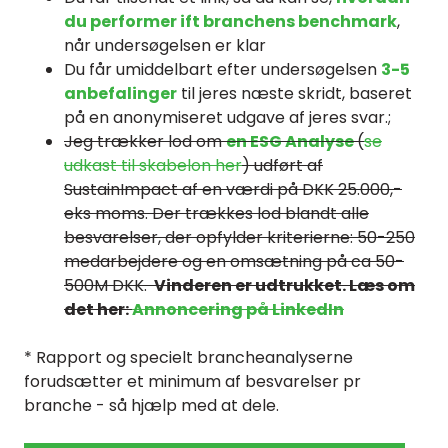
du performer ift branchens benchmark
,
når undersøgelsen er klar
Du får umiddelbart efter undersøgelsen
3-5
anbefalinger
til jeres næste skridt, baseret
på en anonymiseret udgave af jeres svar.;
Jeg trækker lod om
en ESG Analyse
(
se
udkast til skabelon her
) udført af
SustainImpact af en værdi på DKK 25.000,-
eks moms. Der trækkes lod blandt alle
besvarelser, der opfylder kriterierne: 50-250
medarbejdere og en omsætning på ca 50-
500M DKK.
Vinderen er udtrukket. Læs om
det her:
Annoncering på LinkedIn
* Rapport og specielt brancheanalyserne
forudsætter et minimum af besvarelser pr
branche - så hjælp med at dele.