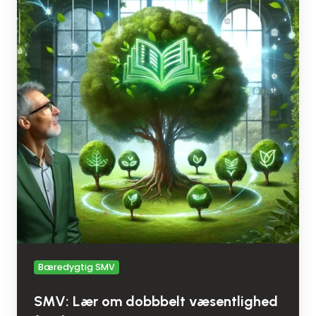
om
dobbbelt
væsentlighed
fra
de
største
Bæredygtig SMV
SMV: Lær om dobbbelt væsentlighed