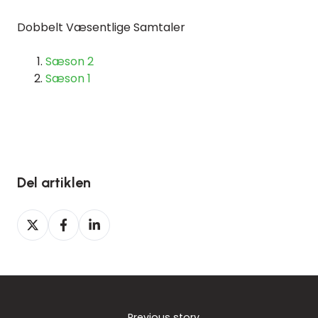
Dobbelt Væsentlige Samtaler
Sæson 2
Sæson 1
Del artiklen
Del
Del
Del
på
på
på
Twitter
Facebook
LinkedIn
Previous story