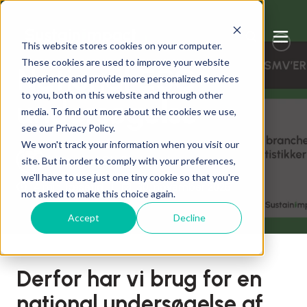
Bæredygtig SMV
ledelse
This website stores cookies on your computer.
These cookies are used to improve your website
National ESG
experience and provide more personalized services
to you, both on this website and through other
undersøgelse
media. To find out more about the cookies we use,
see our Privacy Policy.
We won't track your information when you visit our
skrevet af
Ole Bach Andersen
site. But in order to comply with your preferences,
we'll have to use just one tiny cookie so that you're
4 min. læsetid
30. november 2025
not asked to make this choice again.
Accept
Decline
Derfor har vi brug for en
national undersøgelse af