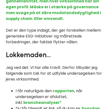
gennemsnittet, men hver virksomhed har sin
egen profil. Måske er I stærke på governance
men svage på at sikre modstandsdygtighed i
supply chain. Eller omvendt.
Det er den type indsigt, der gør forskellen mellem
generiske ESG-initiativer og målrettede
forbedringer, der faktisk flytter nålen.
Lokkemaden...
Jeg ved det. Vi har alle travlt. Derfor tilbyder jeg
følgende som tak for at udfylde undersøgelsen for
jeres virksomhed.
I får naturligvis den
rapporten
, når
undersøgelsen er afsluttet,
inkl.
brancheanalyser*
Du får tilsendt et link, så du kan se,
hvordan