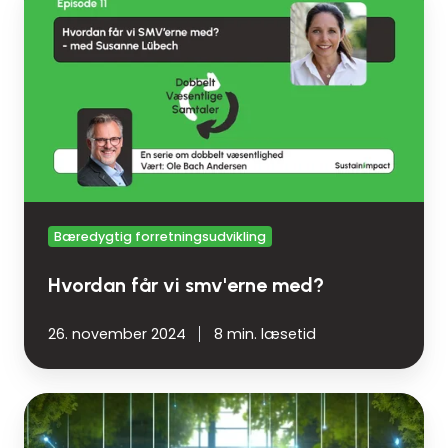
får
vi
smv'erne
med?
Bæredygtig forretningsudvikling
Hvordan får vi smv'erne med?
26. november 2024
8 min. læsetid
SMV:
Lær