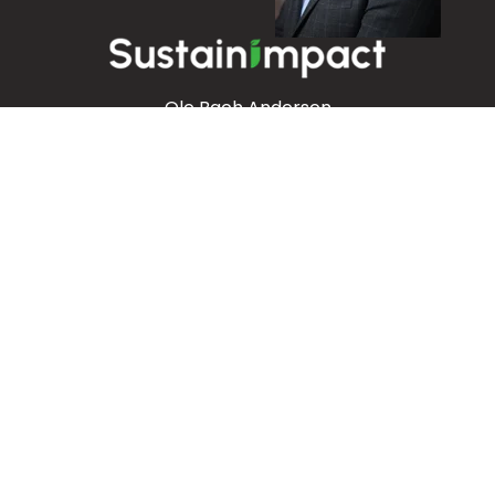
Ole Bach Andersen
Tlf.:
+45 2084 9488
Email:
ole@sustainimpact.dk
linkedin.com/in/olebachandersen
© Copyright 2026
SustainImpact | CVR:
44383195
|
Privacy
|
Cookies
.