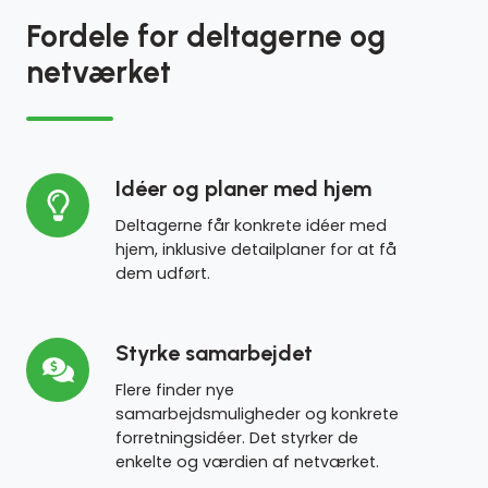
Fordele for deltagerne og
netværket
Idéer
Idéer og planer med hjem
og
Deltagerne får konkrete idéer med
planer
hjem, inklusive detailplaner for at få
med
dem udført.
hjem
Styrke
Styrke samarbejdet
samarbejdet
Flere finder nye
samarbejdsmuligheder og konkrete
forretningsidéer. Det styrker de
enkelte og værdien af netværket.