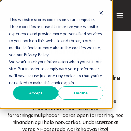
This website stores cookies on your computer.
These cookies are used to improve your website
experience and provide more personalized services
to you, both on this website and through other
media. To find out more about the cookies we use,
Workshop for
see our Privacy Policy.
erhvervsnetværk
We won't track your information when you visit our
site. But in order to comply with your preferences,
we'll have to use just one tiny cookie so that you're
Mere tid, mere omsætning, mindre
not asked to make this choice again.
spild for jeres medlemmer.
Accept
Decline
En halv dags faciliteret workshop, hvor jeres
medlemmer finder konkrete
forretningsmuligheder i deres egen forretning, hos
hinanden og i hele netværket. Understøttet af
vores AI-baserede workshopværktøj.