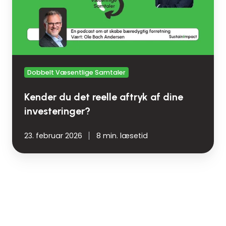
af
dine
investeringer?
Dobbelt Væsentlige Samtaler
Kender du det reelle aftryk af dine
investeringer?
23. februar 2026
8 min. læsetid