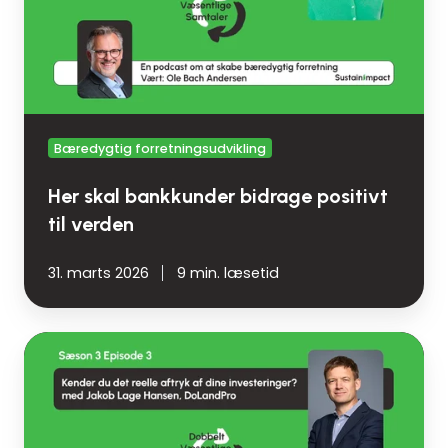
til
verden
Bæredygtig forretningsudvikling
Her skal bankkunder bidrage positivt
til verden
31. marts 2026
9 min. læsetid
Kender
du
det
reelle
aftryk