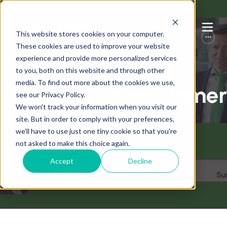
Dobbelt Væsentlighed
This website stores cookies on your computer.
Dobbelt Væsentlige Samtaler
These cookies are used to improve your website
experience and provide more personalized services
Løs
to you, both on this website and through other
media. To find out more about the cookies we use,
forretningsproblemer
see our Privacy Policy.
We won't track your information when you visit our
med DMA
site. But in order to comply with your preferences,
we'll have to use just one tiny cookie so that you're
not asked to make this choice again.
skrevet af
Ole Bach Andersen
Accept
Decline
4 min. læsetid
01. oktober 2024