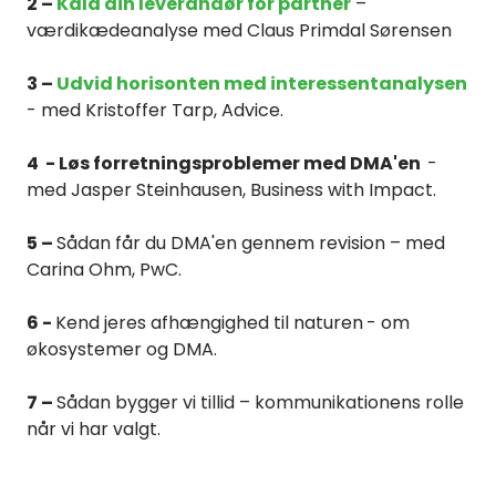
2 –
Kald din leverandør for partner
–
værdikædeanalyse med Claus Primdal Sørensen
3 –
Udvid horisonten med interessentanalysen
- med Kristoffer Tarp, Advice.
4 - Løs forretningsproblemer med DMA'en
-
med Jasper Steinhausen, Business with Impact.
5 –
Sådan får du DMA'en gennem revision
– med
Carina Ohm, PwC.
6 -
Kend jeres afhængighed til naturen
- om
økosystemer og DMA.
7 –
Sådan bygger vi tillid
– kommunikationens rolle
når vi har valgt.