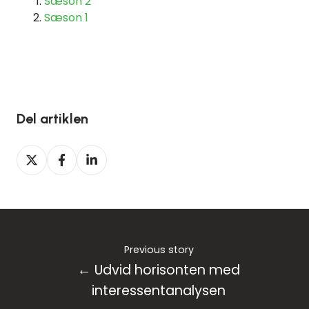
Sæson 2
Sæson 1
Del artiklen
Del
Del
Del
på
på
på
Twitter
Facebook
LinkedIn
Previous story
← Udvid horisonten med
interessentanalysen