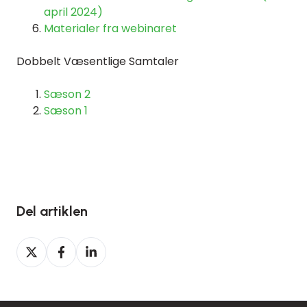
april 2024)
Materialer fra webinaret
Dobbelt Væsentlige Samtaler
Sæson 2
Sæson 1
Del artiklen
Del
Del
Del
på
på
på
Twitter
Facebook
LinkedIn