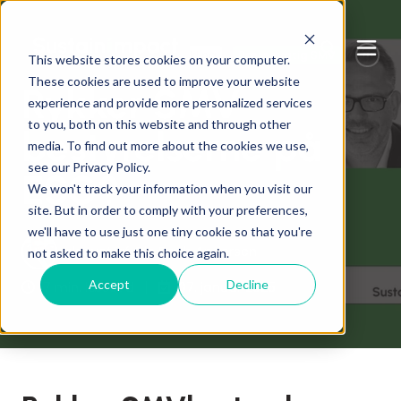
Bæredygtig forretningsudvikling
Bæredygtig SMV
This website stores cookies on your computer.
These cookies are used to improve your website
Rykker SMV-
experience and provide more personalized services
to you, both on this website and through other
bestyrelserne på
media. To find out more about the cookies we use,
see our Privacy Policy.
ESG?
We won't track your information when you visit our
site. But in order to comply with your preferences,
we'll have to use just one tiny cookie so that you're
skrevet af
Ole Bach Andersen
not asked to make this choice again.
Accept
Decline
7 min. læsetid
07. januar 2025