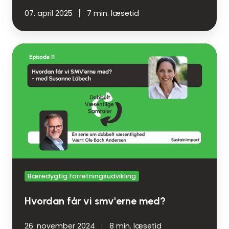
07. april 2025
7 min. læsetid
Hvordan
får
vi
smv'erne
med?
Bæredygtig forretningsudvikling
Hvordan får vi smv'erne med?
26. november 2024
8 min. læsetid