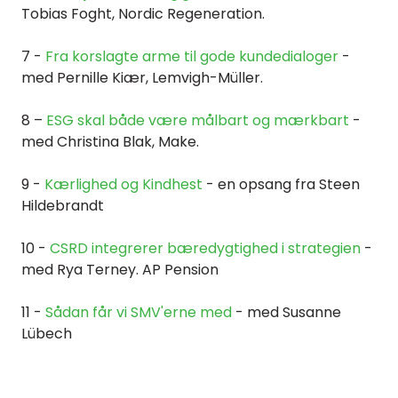
Tobias
Foght, Nordic Regeneration.
7 -
Fra korslagte arme til gode kundedialoger
-
med Pernille Kiær, Lemvigh-Müller.
8 –
ESG skal både være målbart og mærkbart
-
med Christina Blak, Make.
9 -
Kærlighed og Kindhest
- en opsang fra Steen
Hildebrandt
10 -
CSRD integrerer bæredygtighed i strategien
-
med Rya Terney. AP Pension
11 -
Sådan får vi SMV'erne med
- med Susanne
Lübech