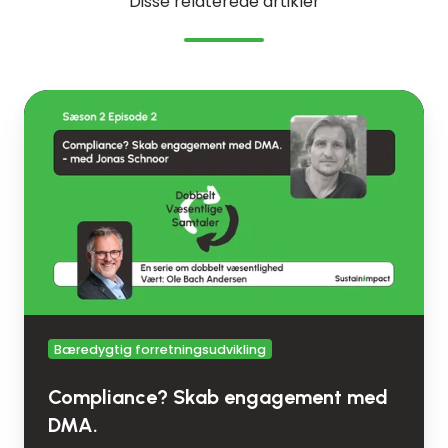
Disse relaterede artikler
Compliance?
Skab
engagement
med
DMA.
Bæredygtig forretningsudvikling
Compliance? Skab engagement med
DMA.